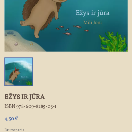
EŽYS IR JŪRA
ISBN
978-609-8285-03-1
4,50 €
Bruttopreis