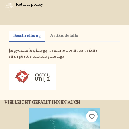
Return policy
Beschreibung
Artikeldetails
Įsigydami šią knygą, remiate Lietuvos vaikus,
susirgusius onkologine liga.
VIELLEICHT GEFÄLLT IHNEN AUCH
favorite_border