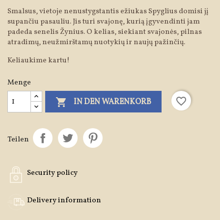
Smalsus, vietoje nenustygstantis ežiukas Spyglius domisi jį
supančiu pasauliu. Jis turi svajonę, kurią įgyvendinti jam
padeda senelis Žynius. O kelias, siekiant svajonės, pilnas
atradimų, neužmirštamų nuotykių ir naujų pažinčių.
Keliaukime kartu!
Menge
favorite_border

IN DEN WARENKORB
Teilen
Security policy
Delivery information