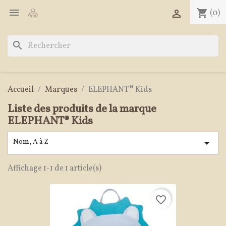

shopping_cart
(0)

search
Accueil
Marques
ELEPHANT® Kids
Liste des produits de la marque
ELEPHANT® Kids
Nom, A à Z

Affichage 1-1 de 1 article(s)
favorite_border