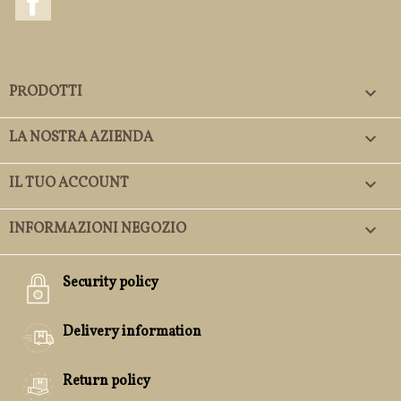
PRODOTTI

LA NOSTRA AZIENDA

IL TUO ACCOUNT

INFORMAZIONI NEGOZIO
keyboard_arrow_down
Security policy
Delivery information
Return policy