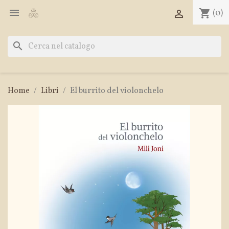

shopping_cart
(0)

search
Home
Libri
El burrito del violonchelo