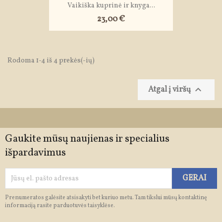
Vaikiška kuprinė ir knyga...
23,00 €
Rodoma 1-4 iš 4 prekės(-ių)

Atgal į viršų
Gaukite mūsų naujienas ir specialius
išpardavimus
Prenumeratos galėsite atsisakyti bet kuriuo metu. Tam tikslui mūsų kontaktinę
informaciją rasite parduotuvės taisyklėse.