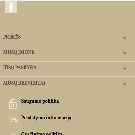
Facebook
PREKĖS

MŪSŲ ĮMONĖ

JŪSŲ PASKYRA

MŪSŲ REKVIZITAI
keyboard_arrow_down
Saugumo politika
Pristatymo informacija
Grąžinimo politika