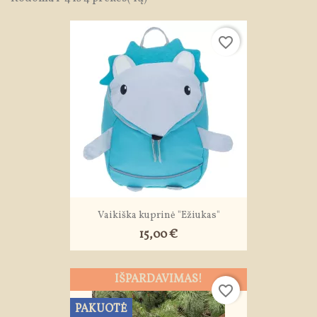
favorite_border
Vaikiška kuprinė "Ežiukas"
15,00 €
IŠPARDAVIMAS!
favorite_border
PAKUOTĖ