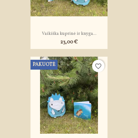
Vaikiška kuprinė ir knyga...
23,00 €
PAKUOTĖ
favorite_border