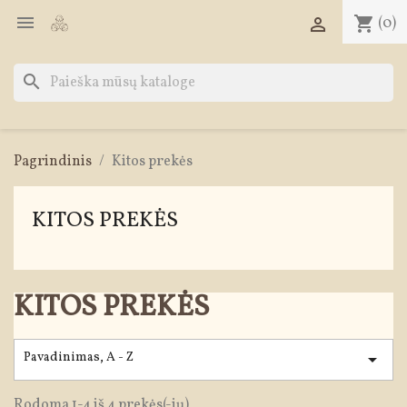

shopping_cart
(0)

search
Pagrindinis
Kitos prekės
KITOS PREKĖS
KITOS PREKĖS
Pavadinimas, A - Z

Rodoma 1-4 iš 4 prekės(-ių)