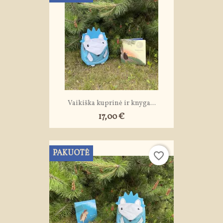
Vaikiška kuprinė ir knyga...
17,00 €
PAKUOTĖ
favorite_border