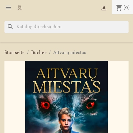

shopping_cart
(0)

search
Startseite
Bücher
Aitvarų miestas