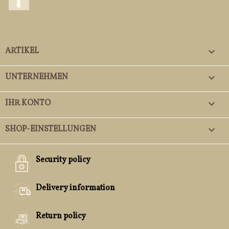
ARTIKEL

UNTERNEHMEN

IHR KONTO

SHOP-EINSTELLUNGEN
keyboard_arrow_down
Security policy
Delivery information
Return policy