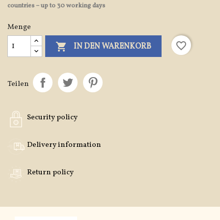
countries – up to 30 working days
Menge
favorite_border

IN DEN WARENKORB
Teilen
Security policy
Delivery information
Return policy