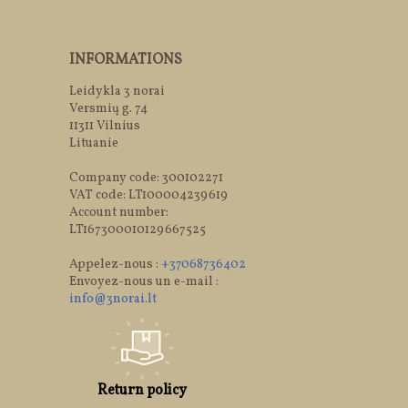
INFORMATIONS
Leidykla 3 norai
Versmių g. 74
11311 Vilnius
Lituanie
Company code: 300102271
VAT code: LT100004239619
Account number:
LT167300010129667525
Appelez-nous :
+37068736402
Envoyez-nous un e-mail :
info@3norai.lt
Return policy