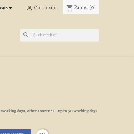
shopping_cart
Panier
(0)


çais
Connexion
search
 3 working days, other countries – up to 30 working days