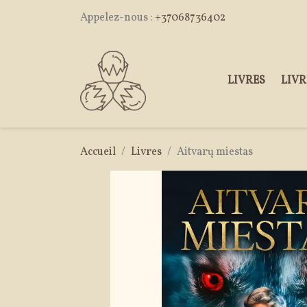
Appelez-nous :
+37068736402
LIVRES
LIVR
Accueil
Livres
Aitvarų miestas