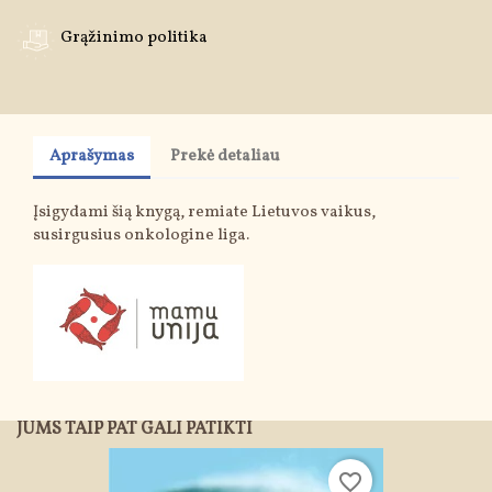
Grąžinimo politika
Aprašymas
Prekė detaliau
Įsigydami šią knygą, remiate Lietuvos vaikus,
susirgusius onkologine liga.
JUMS TAIP PAT GALI PATIKTI
favorite_border