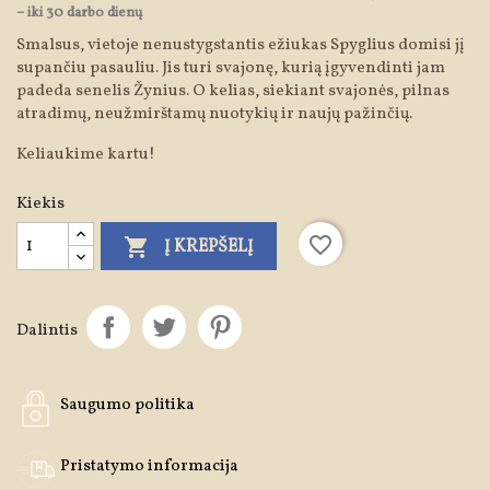
– iki 30 darbo dienų
Smalsus, vietoje nenustygstantis ežiukas Spyglius domisi jį
supančiu pasauliu. Jis turi svajonę, kurią įgyvendinti jam
padeda senelis Žynius. O kelias, siekiant svajonės, pilnas
atradimų, neužmirštamų nuotykių ir naujų pažinčių.
Keliaukime kartu!
Kiekis
favorite_border

Į KREPŠELĮ
Dalintis
Saugumo politika
Pristatymo informacija